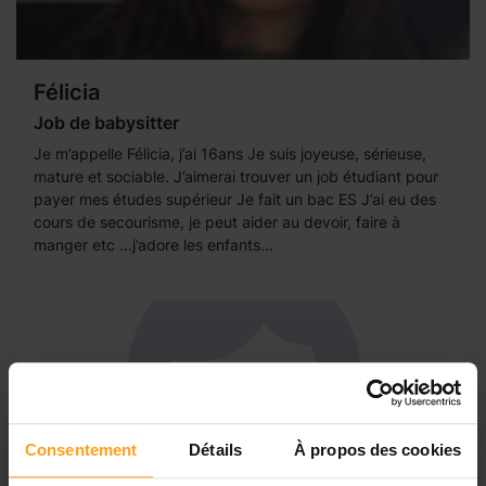
Félicia
Job de babysitter
Je m’appelle Félicia, j’ai 16ans Je suis joyeuse, sérieuse,
mature et sociable. J’aimerai trouver un job étudiant pour
payer mes études supérieur Je fait un bac ES J’ai eu des
cours de secourisme, je peut aider au devoir, faire à
manger etc ...j’adore les enfants...
Consentement
Détails
À propos des cookies