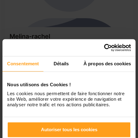
Melina-rachel
Nounou et passionné
Je m'appelle Melina, j'ai 20 ans je souhaite devenir nounou
car je sais que ce n'est pas facile de garder tout le temps
Consentement
Détails
À propos des cookies
nos petit bout de chou donc voilà je me propose pour vous
les garder j'ai de l'expérience dans la garde d'enfant je n'ai
pas encore mon diplôme...
Nous utilisons des Cookies !
Les cookies nous permettent de faire fonctionner notre
site Web, améliorer votre expérience de navigation et
analyser notre trafic et nos actions publicitaires.
Autoriser tous les cookies