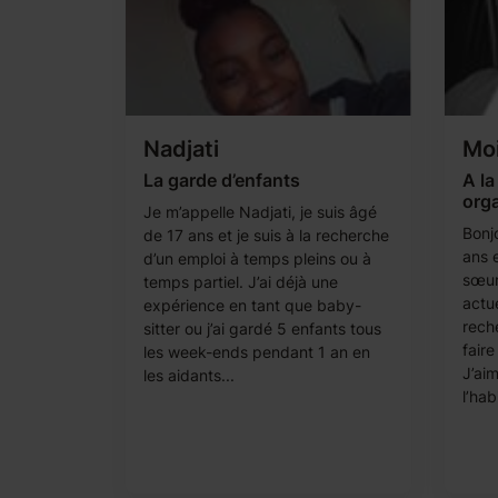
Nadjati
Mo
La garde d’enfants
A la
org
Je m’appelle Nadjati, je suis âgé
Bonjo
de 17 ans et je suis à la recherche
ans e
d’un emploi à temps pleins ou à
sœurs
temps partiel. J’ai déjà une
actu
expérience en tant que baby-
rech
sitter ou j’ai gardé 5 enfants tous
faire
les week-ends pendant 1 an en
J’aim
les aidants...
l’hab