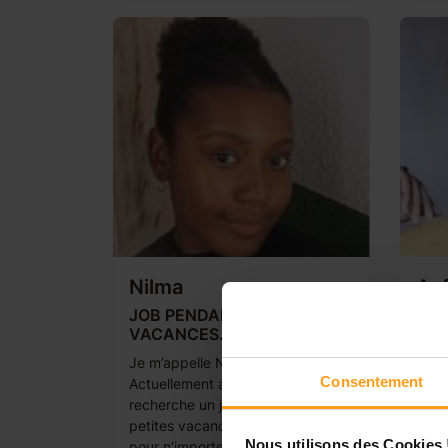
Nilma
Anf
JOB PENDANT LES PETITES
Je s
VACANCES.
emp
Je m’appelle Nilma et j’ai 17 ans.
Bonjo
Consentement
Actuellement au lycée, je
19ans
recherche un job pendant les
emplo
petites vacances. Je suis apte
annon
Nous utilisons des Cookies 
pour n’importe quel travail qui ne
déjà