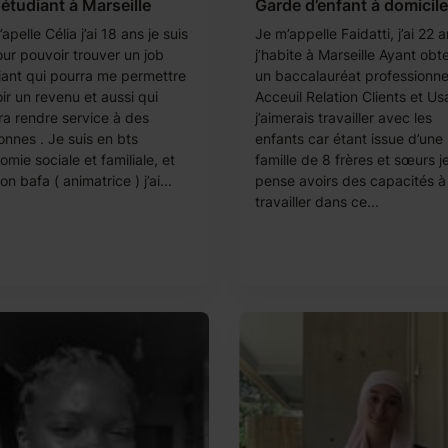
étudiant à Marseille
Garde d’enfant à domicile
apelle Célia j’ai 18 ans je suis
Je m’appelle Faidatti, j’ai 22 a
our pouvoir trouver un job
j’habite à Marseille Ayant ob
iant qui pourra me permettre
un baccalauréat professionne
ir un revenu et aussi qui
Acceuil Relation Clients et Us
ra rendre service à des
j’aimerais travailler avec les
onnes . Je suis en bts
enfants car étant issue d’une
mie sociale et familiale, et
famille de 8 frères et sœurs j
mon bafa ( animatrice ) j’ai...
pense avoirs des capacités à
travailler dans ce...