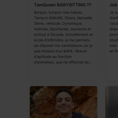
TamQueen BABYSITTING ??
Job 
Bonjour, bonjour mes bébés..
Je s
Tamlynn BAKARI, 20ans, Marseille
d’en
3ème, véhiculé. Dynamique,
vaca
motivée, Spontanée, souriante et
disp
surtout à l’écoute. Actuellement en
jour
école d’infirmière, je me permets
étud
de déposer ma candidature car je
mes h
suis titulaire d’un BAFA : Brevet
en fi
d’aptitude au fonction
d’animateur, que j’ai effectué de...