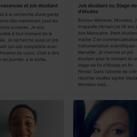
vacances et job étudiant
Job étudiant ou Stage de 
d'études
uis à la recherche d’une garde
Bonjour Madame, Monsieur, J
fants dès maintenant pour les
m'appelle Hicham j'ai 28 ans 
nces scolaires. Je suis
suis Marocaine. Etant étudian
onible à tout moment de la
master 2 en commercialisatio
née. Je recherche aussi un job
instrumentation scientifiques 
iant qui soit compatible avec
Marseille , je cherche un job
oraires de cours. C’est à dire
étudiant pour le moment et u
n de journée, à la sortie...
stage de fin d'études en fin
Février. Dans l'attente de vot
réponse veuillez agréer Mad
Monsieur mes...