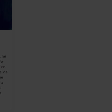
j’ai
Je
tion
el de
me
 la
s
s