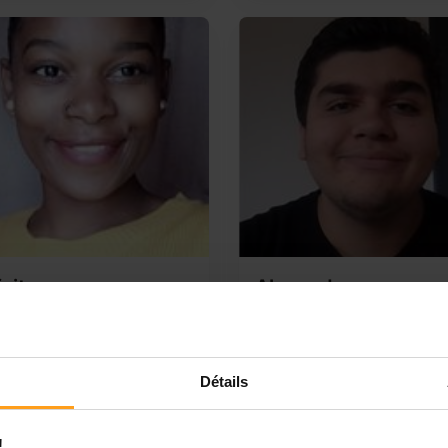
aita
Alexandre
uis à la recherche d’un
garde de nuit
loi
Bonjour, je suis Alexandre étu
ur je m’appelle Anfaita j’ai
en première année d'école
Détails
 je suis à la recherche d’un
préparatoire polytech, je suis
i, je suis tombé sur votre
à la recherche de garde d'en
ce et je suis intéressé. J’ai
de nuit, car je suis vraiment
!
 garder des enfants ( âges de