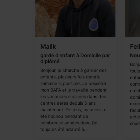
Malik
Fel
garde d'enfant à Domicile par
Noun
diplômé
Bonj
Bonjour, je cherche à garder des
toujo
enfants, plusieurs fois dans la
enfa
semaine si possible. Je possède
comm
mon BAFA et je travaille pendant
crèc
les vacances scolaires dans des
domic
centres aérés depuis 5 ans
mange
maintenant. De plus, ma mère a
l’éco
été nounou pendant de
activ
nombreuse années donc j'ai
souri
toujours été adapté à...