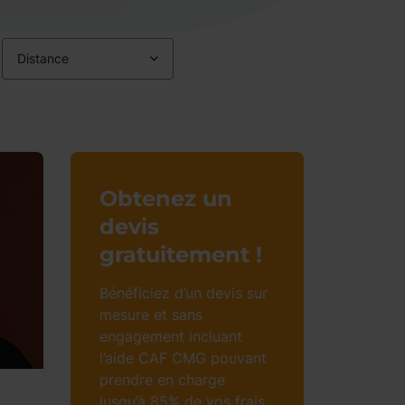
Distance
Obtenez un
devis
gratuitement !
Bénéficiez d’un devis sur
mesure et sans
engagement incluant
l’aide CAF CMG pouvant
prendre en charge
jusqu’à 85% de vos frais