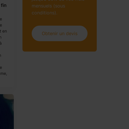
fin
mensuels (sous
conditions).
e
je
t en
Obtenir un devis
n
à
n
re
ame,