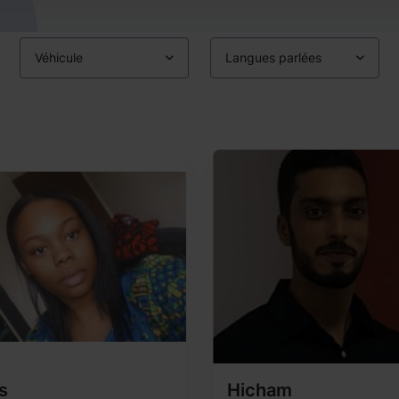
Véhicule
Langues parlées
s
Hicham