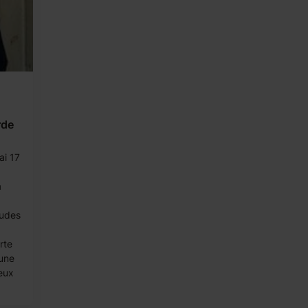
rde
ai 17
à
tudes
rte
'une
eux