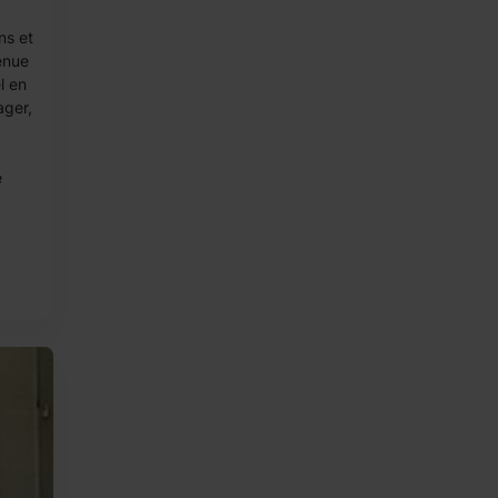
ns et
tenue
l en
ager,
e