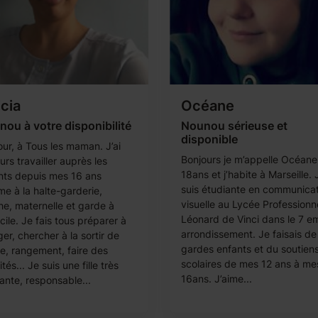
icia
Océane
ou à votre disponibilité
Nounou sérieuse et
disponible
our, à Tous les maman. J’ai
Bonjours je m’appelle Océane, 
urs travailler auprès les
18ans et j’habite à Marseille. 
nts depuis mes 16 ans
suis étudiante en communica
e à la halte-garderie,
visuelle au Lycée Professionn
he, maternelle et garde à
Léonard de Vinci dans le 7 e
ile. Je fais tous préparer à
arrondissement. Je faisais de
r, chercher à la sortir de
gardes enfants et du soutien
le, rangement, faire des
scolaires de mes 12 ans à me
ités... Je suis une fille très
16ans. J’aime...
ante, responsable...