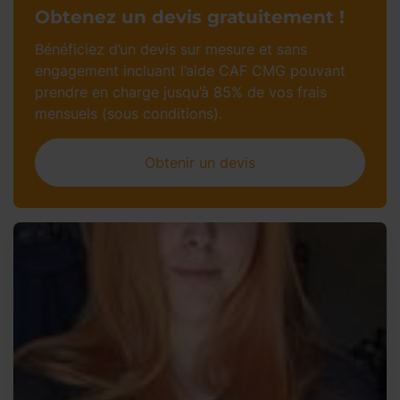
Obtenez un devis gratuitement !
Bénéficiez d’un devis sur mesure et sans
engagement incluant l’aide CAF CMG pouvant
prendre en charge jusqu’à 85% de vos frais
mensuels (sous conditions).
Obtenir un devis