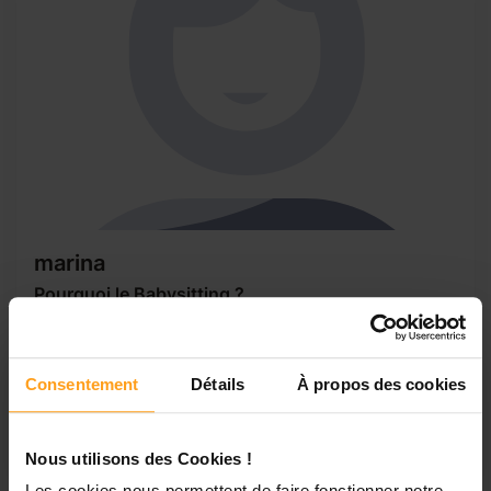
marina
Pourquoi le Babysitting ?
Bonjour, je m'appelle Marina j'ai 16 ans. Actuellement en
Terminale Bac Pro de Vente. Je cherche des babysittings
pour me faire de l'argent de poche pendant mes
Consentement
Détails
À propos des cookies
vacances. J'ai l'habitude de garder des enfants, je gardais
ma sœur dès son plus jeune âge et m'occuper d'elle et
encore aujourd'hui. L'été...
Nous utilisons des Cookies !
Les cookies nous permettent de faire fonctionner notre