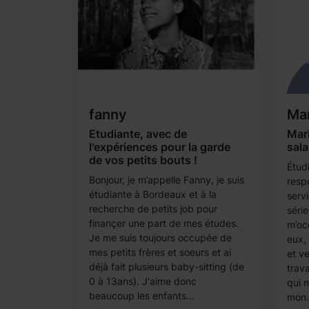
fanny
Ma
Etudiante, avec de
Mari
l'expériences pour la garde
sala
de vos petits bouts !
Étud
Bonjour, je m’appelle Fanny, je suis
resp
étudiante à Bordeaux et à la
serv
recherche de petits job pour
série
finançer une part de mes études.
m’oc
Je me suis toujours occupée de
eux, 
mes petits frères et soeurs et ai
et ve
déjà fait plusieurs baby-sitting (de
trav
0 à 13ans). J'aime donc
qui 
beaucoup les enfants...
mon.