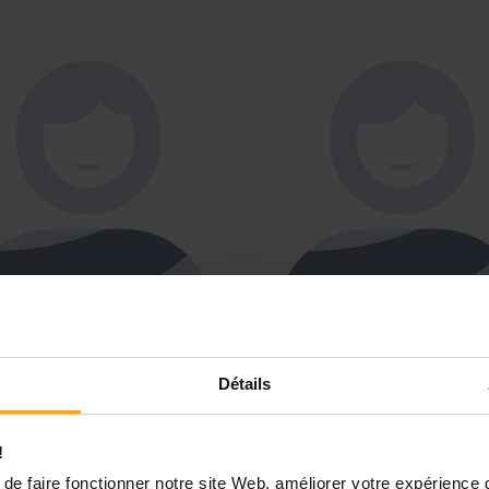
loé
Angelina
é 16 ans je suis lycéenne
offre baby sitting
bac pro SAPAT.
Détails
Je m'appelle Angélina, j'ai 17
ur je m'appelle Chloé j'ai 16
/et demi et je suis à la reche
'habite à Mordelles. Je suis
d'heures de baby sitting. L'aî
!
ellement en classe de
d'une fraterie de 3 enfants, je
de faire fonctionner notre site Web, améliorer votre expérience 
ière Bac Pro SAPAT. Mon
sérieuse, motivée et non-fum