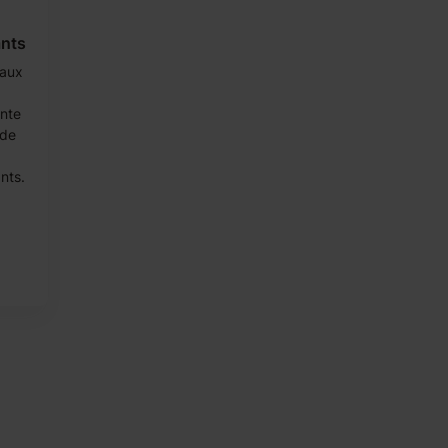
ants
 aux
ante
 de
nts.