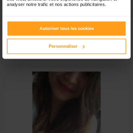
analyser notre trafic et nos actions publicitaires.
Habiba
Habiba, nounou à domicile pendant 20 ans
Bonjour, Ayant 20 ans d'expériences avec les enfants,
Autoriser tous les cookies
voire plus car j'ai moi-même 4 enfants et 9 petits enfants,
je saurais les accompagner pendant les activités d'éveil,
les promenades, le bain, les repas, etc.... Je suis douce,
Personnaliser
aimante, patiente et rigoureuse sur certaines choses
notamment sur la sécurité de l'enfant...