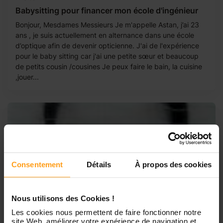
Babysitting pour financer mon école d'ingénieur
Bonjour, Mesdames Messieurs Je m'appelle Astan, j’ai 23
ans , je suis actuellement en alternance dans une école
d’optique afin de devenir opticienne. J'ai de l'expérience
pour le baby sitting car j'ai une petite sœur et beaucoup
de petits cousin /cousines Je peux faire le bain, la cuisine
,jouer...
Consentement
Détails
À propos des cookies
Nous utilisons des Cookies !
Les cookies nous permettent de faire fonctionner notre
site Web, améliorer votre expérience de navigation et