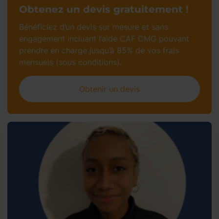
Obtenez un devis gratuitement !
Bénéficiez d’un devis sur mesure et sans
engagement incluant l’aide CAF CMG pouvant
prendre en charge jusqu’à 85% de vos frais
mensuels (sous conditions).
Obtenir un devis