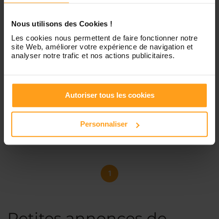
Nous utilisons des Cookies !
Les cookies nous permettent de faire fonctionner notre
site Web, améliorer votre expérience de navigation et
analyser notre trafic et nos actions publicitaires.
Justine
Recherche de garde d’enfant
Je m’appelle Justine, j’ai 19 ans. Je suis issue d’une famille
Autoriser tous les cookies
nombreuse de toute âge : 3 ans, 6 ans, 15 ans et je m’en
suis occupé depuis leurs plus jeune âge. Je suis également
animatrice en centre de loisir. Je suis également en train
Personnaliser
de passer...
1
Petites annonces de