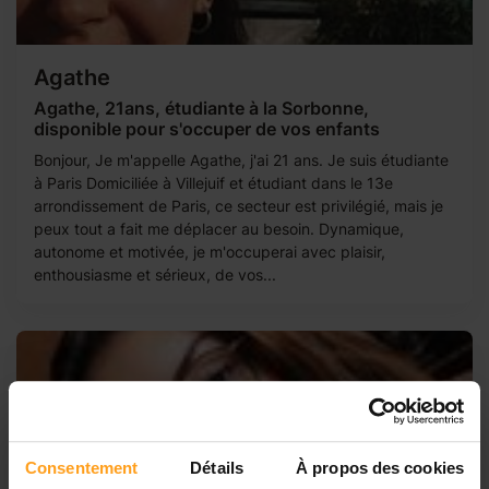
Agathe
Agathe, 21ans, étudiante à la Sorbonne,
disponible pour s'occuper de vos enfants
Bonjour, Je m'appelle Agathe, j'ai 21 ans. Je suis étudiante
à Paris Domiciliée à Villejuif et étudiant dans le 13e
arrondissement de Paris, ce secteur est privilégié, mais je
peux tout a fait me déplacer au besoin. Dynamique,
autonome et motivée, je m'occuperai avec plaisir,
enthousiasme et sérieux, de vos...
Consentement
Détails
À propos des cookies