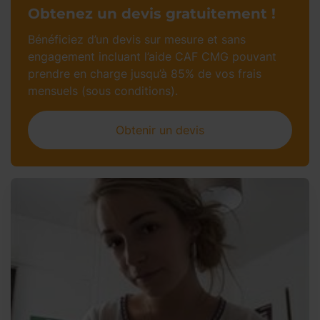
Obtenez un devis gratuitement !
Bénéficiez d’un devis sur mesure et sans
engagement incluant l’aide CAF CMG pouvant
prendre en charge jusqu’à 85% de vos frais
mensuels (sous conditions).
Obtenir un devis