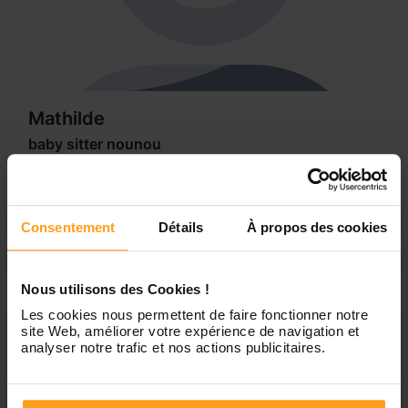
Mathilde
baby sitter nounou
Etudiante de 18 ans cherche à garder des enfants, j'ai de
l'expérience dans la garde d'enfants et dans la préparation
de leur repas. J'ai le permis et un véhicule. Je suis motivée
Consentement
Détails
À propos des cookies
et sérieuse. Je peux me déplacer sur Saint Martin, de
Crau, Raphèle et Moulès. Je suis disponible pendant...
Nous utilisons des Cookies !
Les cookies nous permettent de faire fonctionner notre
site Web, améliorer votre expérience de navigation et
analyser notre trafic et nos actions publicitaires.