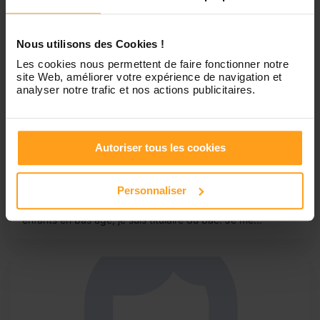
Nous utilisons des Cookies !
Les cookies nous permettent de faire fonctionner notre
site Web, améliorer votre expérience de navigation et
analyser notre trafic et nos actions publicitaires.
Théo
Étudiant en recherche de job
Autoriser tous les cookies
Je suis étudiant à la fac de Pessac (Bordeaux Montaigne).
Je rechercher un job étudiant afin de financer mes études
et mon permis de conduire. Je suis un jeune garçon
Personnaliser
serieux, enthousiaste et ponctuel, et je sais gérer des
enfants en bas âge, je suis titulaire du bac. Je me...