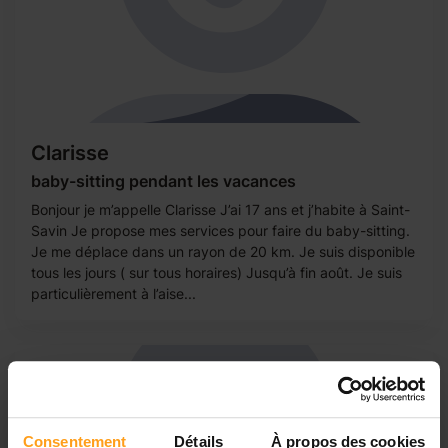
Clarisse
baby-sitting pendant les vacances
Bonjour je m’appelle Clarisse J’ai 17 ans et j’habite à Saint-
Savin Je propose mes services pour faire du baby-sitting.
Je me déplace dans un rayon de 20 km. Je suis disponible
tous les jours ( sur tous horaires) Jusqu’à fin août. Je suis
particulièrement à l’aise...
Consentement
Détails
À propos des cookies