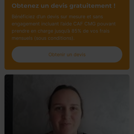
Obtenez un devis gratuitement !
Bénéficiez d’un devis sur mesure et sans
engagement incluant l’aide CAF CMG pouvant
prendre en charge jusqu’à 85% de vos frais
mensuels (sous conditions).
Obtenir un devis