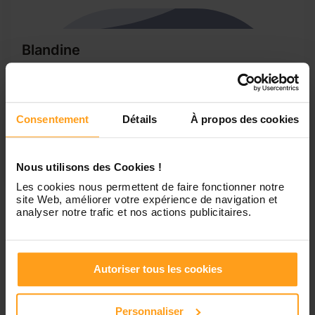
Blandine
Blandine, 18 ans, étudiante patiente et motivée!
Je m'appelle Blandine et j'habite dans les environs de
Montpellier, j'ai suivi la formation aux gestes de premiers
Consentement
Détails
À propos des cookies
secours (PSC1), et je suis titulaire d'un baccalauréat
scientifique. Ayant une grande famille, j'ai beaucoup de
cousins et cousines que j'adore garder autant pour jouer
que pour faire les devoirs. Je suis...
Nous utilisons des Cookies !
Les cookies nous permettent de faire fonctionner notre
site Web, améliorer votre expérience de navigation et
analyser notre trafic et nos actions publicitaires.
1
Autoriser tous les cookies
Petites annonces de
Personnaliser