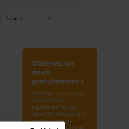
Distance
Obtenez un
devis
gratuitement !
Bénéficiez d’un devis sur
mesure et sans
engagement incluant
l’aide CAF CMG pouvant
prendre en charge
jusqu’à 85% de vos frais