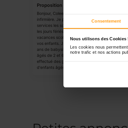
Proposition de garde
Bonjour, Coleen, 19 ans, étudiante
infirmière. Je propose mes
Consentement
services les soirs, les week-end,
les jours fériés ainsi que les
vacances scolaires pour garder
Nous utilisons des Cookies 
vos enfants. J'ai déjà effectué 2
Les cookies nous permettent 
ans de babysitting avec 2 enfants
notre trafic et nos actions pub
âgés de 2 et 6 ans. J'ai aussi
effectué des gardes ponctuelles
d'enfants âgés...