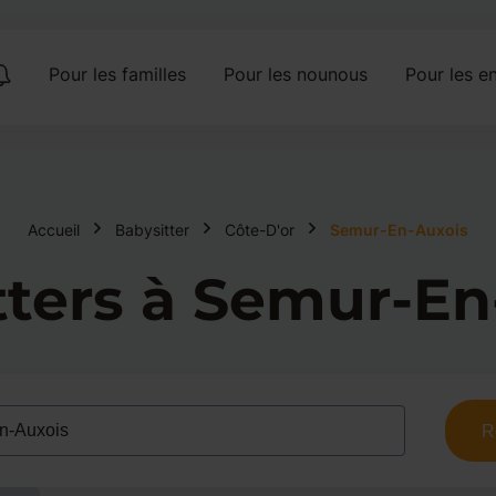
Pour les familles
Pour les nounous
Pour les en
Accueil
Babysitter
Côte-D'or
Semur-En-Auxois
tters à Semur-En
R