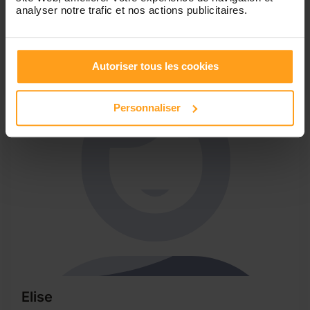
Je m’appelle Hasna, j’ai 29 ans, j’ai deux enfants, j’habite à
analyser notre trafic et nos actions publicitaires.
Chatou, actuellement je suis sans emploi, je vous propose
de garder vos enfants . Je propose des activités pour les
occuper. Je peux aussi cuisiner. Appelez-moi si vous êtes
intéressés. –Non fumeuse – Sportive – Souriante, patiente,
Autoriser tous les cookies
douce...
Personnaliser
Elise