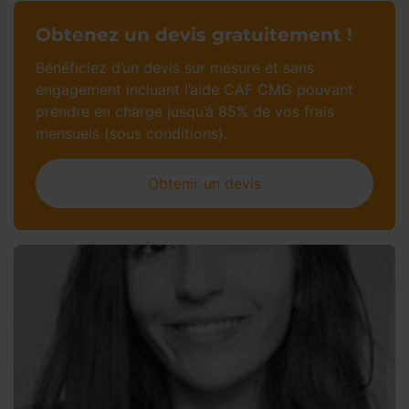
Obtenez un devis gratuitement !
Bénéficiez d’un devis sur mesure et sans
engagement incluant l’aide CAF CMG pouvant
prendre en charge jusqu’à 85% de vos frais
mensuels (sous conditions).
Obtenir un devis