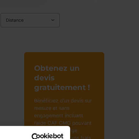
Distance
Obtenez un
devis
gratuitement !
Bénéficiez d’un devis sur
mesure et sans
engagement incluant
l’aide CAF CMG pouvant
prendre en charge
jusqu’à 85% de vos frais