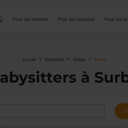
Pour les familles
Pour les nounous
Pour les en
Accueil
Babysitter
Ariège
Surba
abysitters à Sur
R