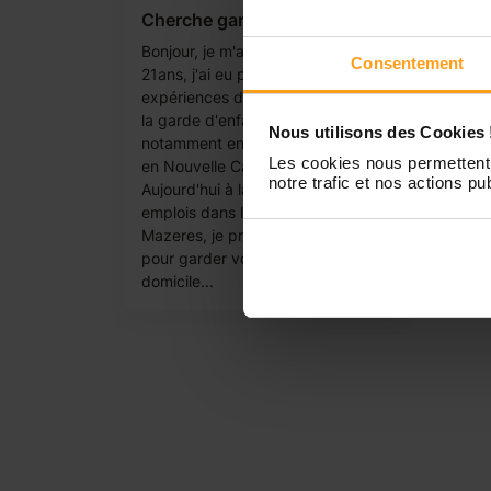
Cherche garde d'enfant
Bonjour, je m'apelle Aude j'ai
Consentement
21ans, j'ai eu plusieurs
expériences dans le domaine de
la garde d'enfant, et de la crèche,
Nous utilisons des Cookies 
notamment en tant que expatrié
Les cookies nous permettent 
en Nouvelle Calédonie.
notre trafic et nos actions pub
Aujourd'hui à la recherche d'un
emplois dans les alentours de
Mazeres, je propose mes services
pour garder vos enfants à
domicile...