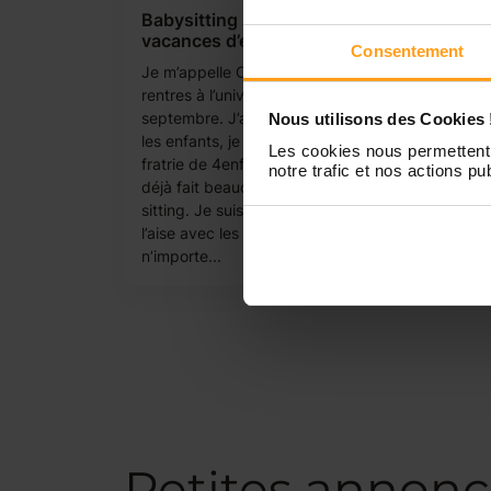
Babysitting pendant
rech
vacances d’été
pour
Consentement
sep
Je m’appelle Claire, j’ai 18ans. Je
Bonjo
rentres à l’université en
56 a
septembre. J’aime énormément
Nous utilisons des Cookies 
garde
les enfants, je suis l’ainée d’une
Les cookies nous permettent 
de V
fratrie de 4enfants, j’ai également
notre trafic et nos actions pub
suis
déjà fait beaucoup de baby-
garç
sitting. Je suis du coup très à
fille
l’aise avec les enfants de
bien 
n’importe...
Petites annonc