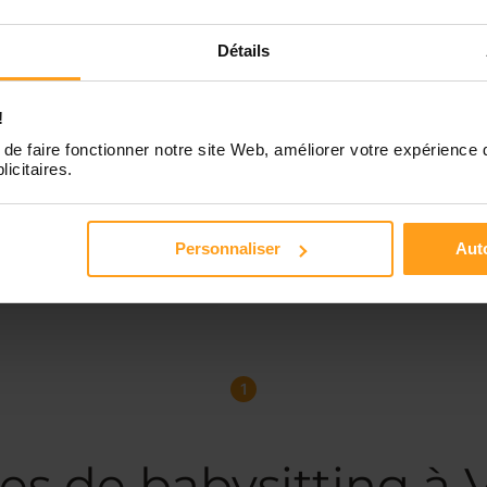
erche du baby sitting
 le mercredi à partir de
Détails
tembre 2020
ur, je m'appelle Christine , j'ai
ns , je cherche des enfants à
!
r à partir de 3 ans, autour
de faire fonctionner notre site Web, améliorer votre expérience 
aldivienne , 10 km max, Je
licitaires.
 mamie moi mème d'un petit
on de 8 ans et d'une petite
 de 5 ans, je m'entend très
Personnaliser
Auto
avec les enfants, je...
1
es de babysitting à 