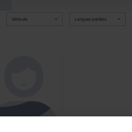
Véhicule
Langues parlées
istine