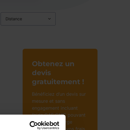
Distance
Obtenez un
devis
gratuitement !
Bénéficiez d’un devis sur
mesure et sans
engagement incluant
l’aide CAF CMG pouvant
prendre en charge
jusqu’à 85% de vos frais