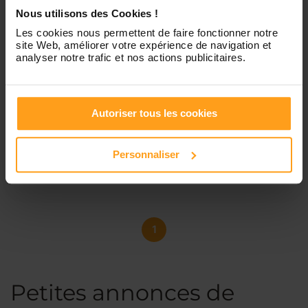
Nous utilisons des Cookies !
Les cookies nous permettent de faire fonctionner notre
site Web, améliorer votre expérience de navigation et
analyser notre trafic et nos actions publicitaires.
Amandine
Recherche garde d’enfant
Je m’appelle Amandine, j’ai 19. Je suis étudiante, en
Autoriser tous les cookies
dernière année de CAP. J’ai effectué 12 semaine en stage
en école maternelle. Je garde des enfants de 5 à 8 ans.
J’ai de l’expérience professionnelle. J’ai déjà garder deux
Personnaliser
bébé de 11 mois et...
1
Petites annonces de