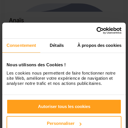
Anaïs
Garde d’enfant de tout âge.
Bonjour, je m’appelle Anaïs et j’ai 19 ans. J’habite un petit
village près de Pertuis. Je suis actuellement en licence
Consentement
Détails
À propos des cookies
science de l’éducation à Aix en Provence. Garder des
enfants est dans mes habitudes car j’ai une grande famille
avec beaucoup d’enfants ( petit ou...
Nous utilisons des Cookies !
Les cookies nous permettent de faire fonctionner notre
site Web, améliorer votre expérience de navigation et
analyser notre trafic et nos actions publicitaires.
1
Autoriser tous les cookies
Petites annonces de
babysitting à Vaugines
Personnaliser