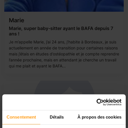
Marie
Marie, super baby-sitter ayant le BAFA depuis 7
ans !
Je m’appelle Marie, j’ai 24 ans, j’habite à Bordeaux, je suis
actuellement en année de transition pour certaines raisons
mais j’étais en études d’ostéopathie et je compte reprendre
l’année prochaine, mais en attendant je cherche un travail
qui me plait et ayant le BAFA...
Consentement
Détails
À propos des cookies