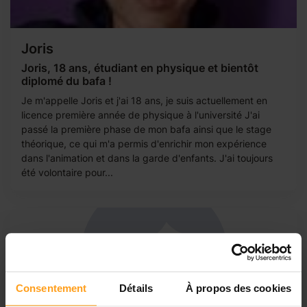
Joris
Joris, 18 ans, étudiant en physique et bientôt
diplomé du bafa !
Je m'appelle Joris et j'ai 18 ans, je suis actuellement en
licence première année de physique à l'université J'ai
passé la première phase de mon bafa ainsi que le stage
théorique, ce qui m'a permis d'enrichir mon expérience
dans l'animation et dans la garde d'enfants. J'ai toujours
été volontaire pour...
Consentement
Détails
À propos des cookies