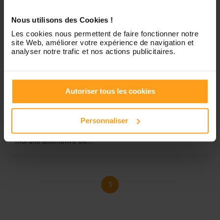
Nous utilisons des Cookies !
Les cookies nous permettent de faire fonctionner notre
site Web, améliorer votre expérience de navigation et
analyser notre trafic et nos actions publicitaires.
Laurie
Recherche job étudiant
J’ai 18 ans, je fais des études en Classe Préparatoire aux
Autoriser tous les cookies
grandes écoles afin de préparer les concours auxquels
j’aspire. J’ai besoin de financer mes études et
malheureusement les centres commerciaux vers lesquels
Personnaliser
je me tourne ne répondent jamais. Le babysitting est pour
moi une alternative de...
1