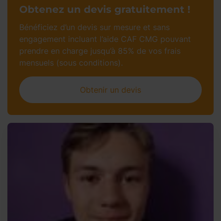
Obtenez un devis gratuitement !
Bénéficiez d’un devis sur mesure et sans
engagement incluant l’aide CAF CMG pouvant
prendre en charge jusqu’à 85% de vos frais
mensuels (sous conditions).
Obtenir un devis