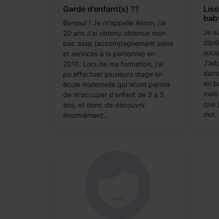
Garde d'enfant(s) ??
Liso
baby
Bonjour ! Je m'appelle Alison, j'ai
Je su
20 ans J'ai obtenu obtenue mon
dipl
bac assp (accompagnement soins
soci
et services à la personne) en
J’ad
2016. Lors de ma formation, j'ai
dans 
pu effectuer plusieurs stage en
en b
école maternelle qui m'ont permis
mais 
de m'occuper d'enfant de 3 à 5
que 
ans, et donc de découvrir
moi..
énormément...