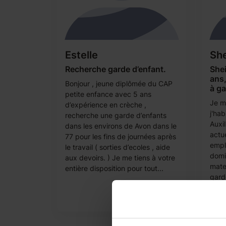
Estelle
She
Recherche garde d’enfant.
Shei
ans
Bonjour , jeune diplômée du CAP
à ga
petite enfance avec 5 ans
Je m'
d’expérience en crèche ,
j'hab
recherche une garde d’enfants
Auxil
dans les environs de Avon dans le
actu
77 pour les fins de journées après
empl
le travail ( sorties d’ecoles , aide
domic
aux devoirs. ) Je me tiens à votre
mater
entière disposition pour tout...
gard
plus
le ni