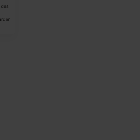
 des
arder