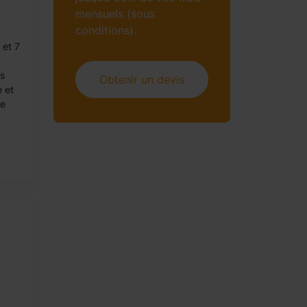
mensuels (sous
conditions).
 et 7
es
Obtenir un devis
 et
ne