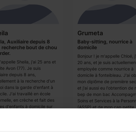
ila
Grumeta
la, Auxiliaire depuis 8
Baby-sitting, nourrice à
, recherche bout de chou
domicile
rder.
Bonjour ! je m'appelle Chloé, j'
appelle Sheila, j'ai 25 ans et
20 ans, et je suis actuellemen
ite Avon (77). Je suis
employée comme nourrice à
iaire depuis 8 ans,
domicile à fonteibleau. J'ai o
ellement à la recherche d'un
mon diplôme de première se
oi dans la garde d'enfant à
et j'ai aussi eu l'obtention de
ile. J'ai travaillé en école
bep de mon bac Accompagm
nelle, en crèche et fait des
Soins et Services à la Person
es d'enfants à domicile sur
(ASSP) et de mon cap petite
ieurs années maintenant. J'ai
enfance...
veau bac...