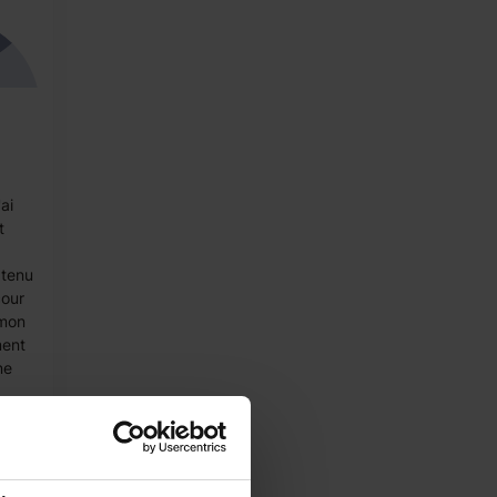
ai
t
btenu
cour
 mon
ent
ne