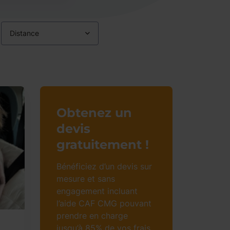
Distance
Obtenez un
devis
gratuitement !
Bénéficiez d’un devis sur
mesure et sans
engagement incluant
l’aide CAF CMG pouvant
prendre en charge
jusqu’à 85% de vos frais