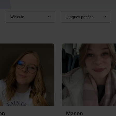
Véhicule
Langues parlées
on
Manon