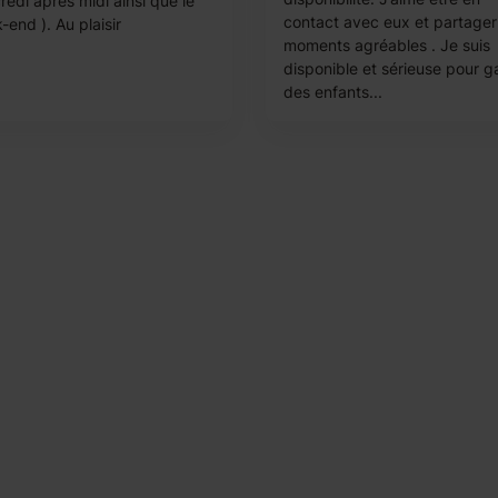
redi après midi ainsi que le
contact avec eux et partager
end ). Au plaisir
moments agréables . Je suis
disponible et sérieuse pour g
des enfants...