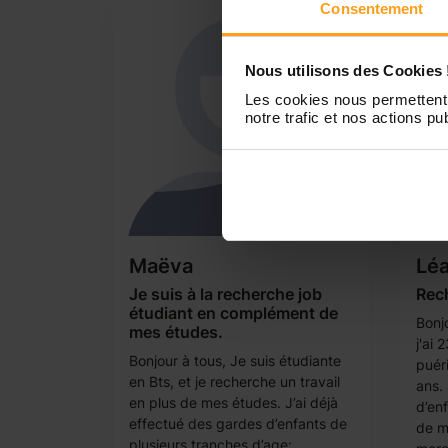
Consentement
Nous utilisons des Cookies 
Les cookies nous permettent 
notre trafic et nos actions pub
Maëva
Lé
Je suis à la recherche job
Rec
étudiant en complément de
Bonjo
mes études.
j'ai 
Bonjour à tous, Je suis étudiante
puér
en Bts, et je recherche un travail
ans.
en plus de mes études. J’ai déjà
d’en
effectué des gardes d’enfants de
de m
plusieurs tranches d’age: