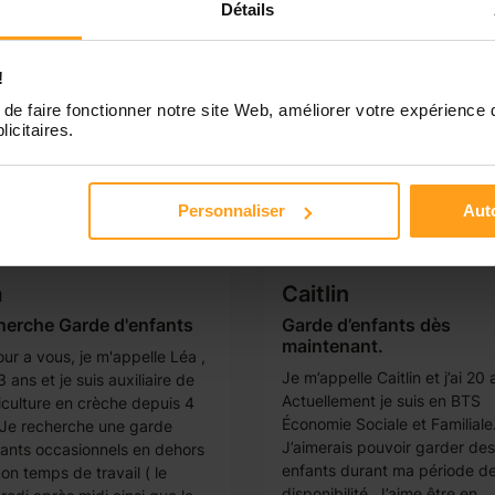
Détails
!
de faire fonctionner notre site Web, améliorer votre expérience 
licitaires.
Personnaliser
Auto
a
Caitlin
herche Garde d'enfants
Garde d’enfants dès
maintenant.
ur a vous, je m'appelle Léa ,
Je m’appelle Caitlin et j’ai 20 
23 ans et je suis auxiliaire de
Actuellement je suis en BTS
iculture en crèche depuis 4
Économie Sociale et Familiale
 Je recherche une garde
J’aimerais pouvoir garder des
fants occasionnels en dehors
enfants durant ma période d
on temps de travail ( le
disponibilité. J’aime être en