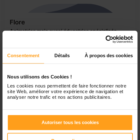
Flore
Animatrice mais aussi éducatrice spécialisée
Bonjour, Je m’appelle Flore, j’ai 21 ans, je suis diplômée
éducatrice spécialisée ainsi que d’une licence 3 sciences
de l’education. J’ai alors de multiples expériences auprès
Consentement
Détails
À propos des cookies
d’enfants de tout âge ayant également mon BAFA depuis
2014. Je suis quelqu’un de dynamique, ponctuelle et...
Nous utilisons des Cookies !
Les cookies nous permettent de faire fonctionner notre
site Web, améliorer votre expérience de navigation et
1
analyser notre trafic et nos actions publicitaires.
Petites annonces de
Autoriser tous les cookies
nounous à Beauvois-En-