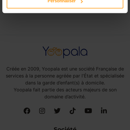
Personnaliser
Vermandois
Créée en 2009, Yoopala est une société Française de
services à la personne agréée par l'État et spécialisée
dans la garde d’enfant(s) à domicile.
Yoopala fait partie des acteurs majeurs de son
domaine d’activité.
Société