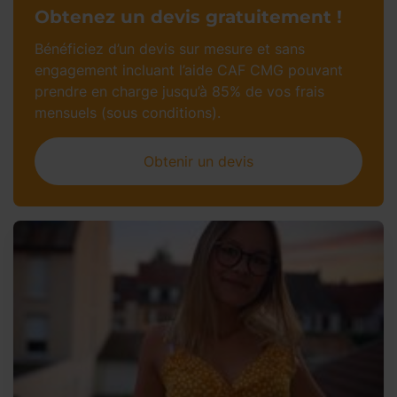
Obtenez un devis gratuitement !
Bénéficiez d’un devis sur mesure et sans
engagement incluant l’aide CAF CMG pouvant
prendre en charge jusqu’à 85% de vos frais
mensuels (sous conditions).
Obtenir un devis