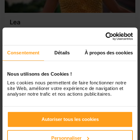
Lea
Disponible pour garder vos enfants âgés de 6
mois à 10 ans
Je m’appelle Léa dans 4 mois j’ai 18 ans, j’e suis diplômé
d’un BAC PRO ASSP ( Accompagnement Soins et Services
Consentement
Détails
À propos des cookies
à la Personne ). Je suis habitué de m’occuper des enfants
je m’occupe très souvent de mon petit frère, ainsi de ma
petite sœur. J...
Nous utilisons des Cookies !
Les cookies nous permettent de faire fonctionner notre
site Web, améliorer votre expérience de navigation et
analyser notre trafic et nos actions publicitaires.
1
Autoriser tous les cookies
Petites annonces de
Personnaliser