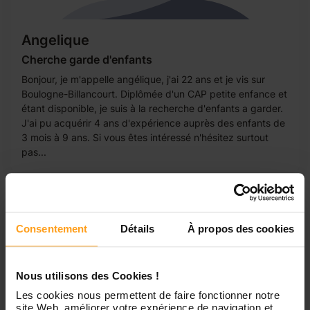
Angelique
Cherche garde d'enfants
Bonjour, je m'appelle angélique, j'ai 22 ans et je vis sur
Boulogne-Billancourt. Diplômée d'un CAP petite enfance et
étant disponible, je suis à la recherche d'enfants a garder.
J'ai pu acquérir 4 ans d'expérience auprès des enfants de
3 mois à 9 ans. Si vous êtes intéressé n'hésitez surtout
pas...
Consentement
Détails
À propos des cookies
Nous utilisons des Cookies !
Les cookies nous permettent de faire fonctionner notre
site Web, améliorer votre expérience de navigation et