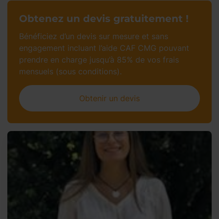
Obtenez un devis gratuitement !
Bénéficiez d’un devis sur mesure et sans
engagement incluant l’aide CAF CMG pouvant
prendre en charge jusqu’à 85% de vos frais
mensuels (sous conditions).
Obtenir un devis