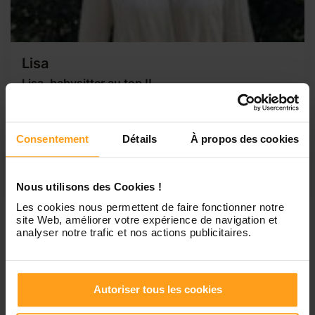
Lisa
Lisa, babysitter au top !!
Bonjour; Je serais ravie de mettre mon expérience et ma
motivation à votre service. Je suis étudiante en BTS
économie Sociale Familial ainsi qu'en licence science de
Consentement
Détails
À propos des cookies
l'éducation, à la fin de mes études je vais me diriger vers le
métier Assistant Maternel. La garde d'enfant est une réelle
vocation...
Nous utilisons des Cookies !
Les cookies nous permettent de faire fonctionner notre
site Web, améliorer votre expérience de navigation et
analyser notre trafic et nos actions publicitaires.
1
Autoriser tous les cookies
Petites annonces de