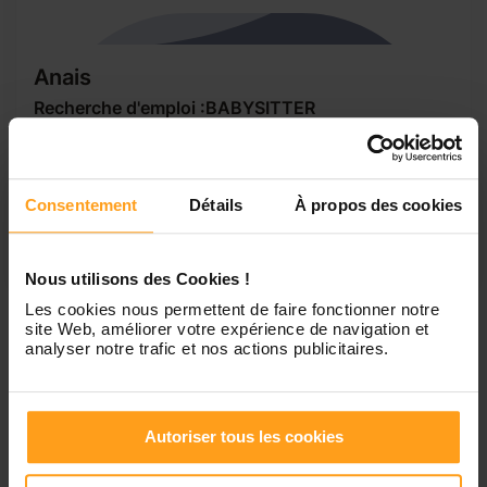
Anais
Recherche d'emploi :BABYSITTER
Je suis âgée de 22 et actuellement, salariée à la mairie de
Castanet ainsi qu'entrain de préparer les concours
d'éducatrice de jeunes enfants. J'habite au Vernet et je
Consentement
Détails
À propos des cookies
suis véhiculée. J'ai obtenu mon BAFA en 2016. Je possède
aussi le SB (Surveillant baignade) ainsi que le PSE1
(Premiers Secours en...
Nous utilisons des Cookies !
Les cookies nous permettent de faire fonctionner notre
site Web, améliorer votre expérience de navigation et
1
analyser notre trafic et nos actions publicitaires.
Autoriser tous les cookies
Petites annonces de