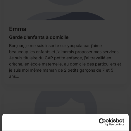
Emma
Garde d'enfants à domicile
Bonjour, je me suis inscrite sur yoopala car j'aime
beaucoup les enfants et j'aimerais proposer mes services.
Je suis titulaire du CAP petite enfance, j'ai travaillé en
crèche, en école maternelle, au domicile des particuliers et
je suis moi même maman de 2 petits garçons de 7 et 5
ans...