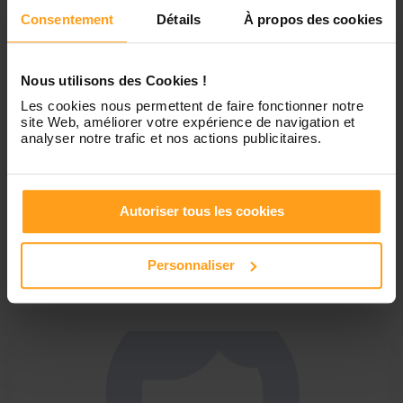
Consentement
Détails
À propos des cookies
Nous utilisons des Cookies !
Les cookies nous permettent de faire fonctionner notre
Emma
site Web, améliorer votre expérience de navigation et
analyser notre trafic et nos actions publicitaires.
Emma 22 ans
Bonjour, je m'appelle Emma. Je suis étudiante en Science
du Langage. J'aimerais devenir interprète en LSF (langue
des signes Française), j'ai donc suivi une formation
Autoriser tous les cookies
"débutant" avec l'association IRIS. Je suis titulaire du
Brevet des collègues, du Brevet d'étude professionnel et
Personnaliser
du "BAC" Accompagnement Soins et Service à la
Personne...