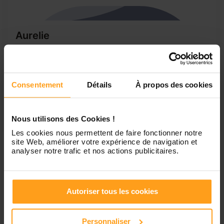
Aurelie
Garde d’enfant à domicile
Bonjour, Après une première expérience en garde d’enfant
à domicile d’une petite fille de quinze mois durant une
Consentement
Détails
À propos des cookies
année scolaire, un diplôme d’assistante de vie
préalablement obtenu ainsi qu’une formation aux gestes
de premiers secours, je pense avoir les qualités requises
pour continuer dans cette voie...
Nous utilisons des Cookies !
Les cookies nous permettent de faire fonctionner notre
site Web, améliorer votre expérience de navigation et
analyser notre trafic et nos actions publicitaires.
1
Autoriser tous les cookies
Petites annonces de
Personnaliser