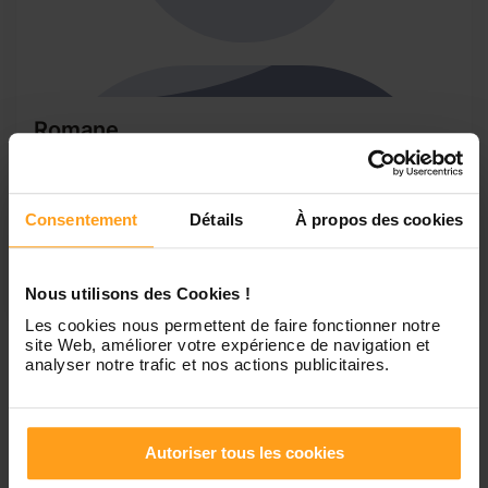
Romane
A propos de moi
Je m'appelle Romane, j'ai 19 ans. Je suis en première
année de formation d'éducatrice spécialisée. Je suis à la
Consentement
Détails
À propos des cookies
recherche d'un petit job afin de financer mes études. J'ai
déjà gardé des enfants de 1 an à 10 ans. Je suis titulaire
d'une permis B et ai également une voiture...
Nous utilisons des Cookies !
Les cookies nous permettent de faire fonctionner notre
site Web, améliorer votre expérience de navigation et
analyser notre trafic et nos actions publicitaires.
1
Autoriser tous les cookies
Petites annonces de