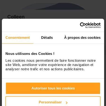
Colleen
Baby sitting le soir, ou le week-end
Bonjour, je m’appelle Colleen, j’ai 20 ans. J’ai un bac pro
Sapat (Services Aux Personnes et Aux Territoires), je suis
Consentement
Détails
À propos des cookies
également en CAP petite enfance. J’ai mon permis, je suis
sérieuse, organisée, à l’écoute et ponctuelle dans mon
travail Je sais cuisiner. Je n’ai...
Nous utilisons des Cookies !
Les cookies nous permettent de faire fonctionner notre
site Web, améliorer votre expérience de navigation et
analyser notre trafic et nos actions publicitaires.
1
Autoriser tous les cookies
Petites annonces de
nounous à Gaillac-Toulza
Personnaliser