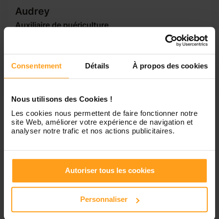
Audrey
Auxiliaire de puériculture
Bonjour ! Etant une Auxiliaire de Puériculture très motivée
et à l'aise avec les enfants n'hésitez pas a me contacter !
Je saurais faire passer de bon moments a vos touts petits
Consentement
Détails
À propos des cookies
comme aux plus grands. J'ai travailler en crèche, en centre
de loisirs et fais de nombreux stages durant mes études...
Nous utilisons des Cookies !
Les cookies nous permettent de faire fonctionner notre
site Web, améliorer votre expérience de navigation et
1
analyser notre trafic et nos actions publicitaires.
Petites annonces de
Autoriser tous les cookies
nounous à Gibel
Personnaliser