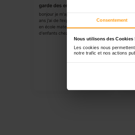
garde des enfants
Rela
pris
bonjour je m'appelle jennifer j'ai 23
enf
Consentement
ans j'ai de l’expérience en crèche
bonjo
en école maternelle et en garde
27ans
d'enfants chez les particulier
assis
Nous utilisons des Cookies 
Je tr
Les cookies nous permettent 
agen
notre trafic et nos actions pub
nouno
prati
aupr
beso
sans