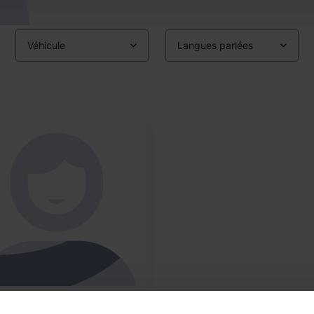
Véhicule
Langues parlées
rina