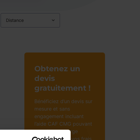
Distance
Obtenez un
devis
gratuitement !
Bénéficiez d’un devis sur
mesure et sans
engagement incluant
l’aide CAF CMG pouvant
prendre en charge
jusqu’à 85% de vos frais