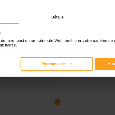
yer les parents dans la
e en charge de leurs
ants
Détails
ur , je m'appelle Marina j ai
 j ai un titre professionnel d
tante de vies aux familles .
!
availle actuellement a l
de faire fonctionner notre site Web, améliorer votre expérience 
ce kangourou kids je suis
licitaires.
u a domicile , j ai
quement toujours travailler
ès d enfants si vous avez
Personnaliser
Auto
in d une aide sans stress
 angoisse...
1