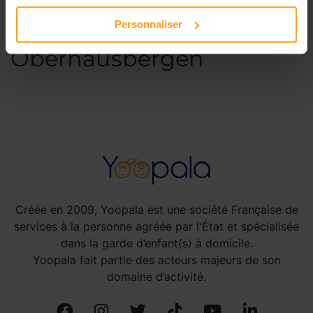
Petites annonces de
Personnaliser
nounous à
Oberhausbergen
Créée en 2009, Yoopala est une société Française de
services à la personne agréée par l'État et spécialisée
dans la garde d’enfant(s) à domicile.
Yoopala fait partie des acteurs majeurs de son
domaine d’activité.