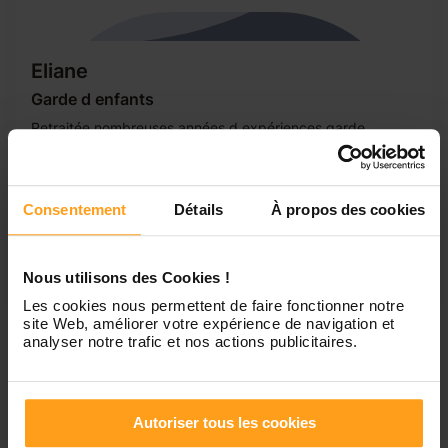
Eliane
Garde d enfants
Retraitée nombreuses années d expériences garde
périscolaire avec des enfants de 6 mois à 11 ans Secteur
Strasbourg nord ouest Koenigshoffen Wolfisheim
Eckbolsheim Cronenbourg Montagne verte Hautepierre
Consentement
Détails
À propos des cookies
Poteries Schiltigheim Oberhausbergen Niederhausbergen
Lampertheim Mundolsheim disponible horaire adaptable
selon demandes ainsi que les vacances scolaires
préparation repas aide aux devoirs goûters sorties...
Nous utilisons des Cookies !
Les cookies nous permettent de faire fonctionner notre
site Web, améliorer votre expérience de navigation et
analyser notre trafic et nos actions publicitaires.
1
Autoriser tous les cookies