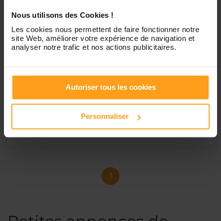
Nous utilisons des Cookies !
Les cookies nous permettent de faire fonctionner notre
site Web, améliorer votre expérience de navigation et
analyser notre trafic et nos actions publicitaires.
Coralie
Babysitter étudiante éducatrice de jeunes enfantd
Bonjour. Je m'appelle coralie et je suis actuellement
Autoriser tous les cookies
étudiante en première anneé d'educatrice de jeunes
enfants à Saint Brieuc. J'ai déjà de l'expérience auprès
d'enfants de 6 mois à 5 ans. Notamment lors de mes
Personnaliser
précédent baby sitting et lors de mes différents stages en
crèches. Je suis disponible du...
1