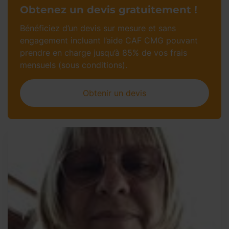
Obtenez un devis gratuitement !
Bénéficiez d’un devis sur mesure et sans
engagement incluant l’aide CAF CMG pouvant
prendre en charge jusqu’à 85% de vos frais
mensuels (sous conditions).
Obtenir un devis