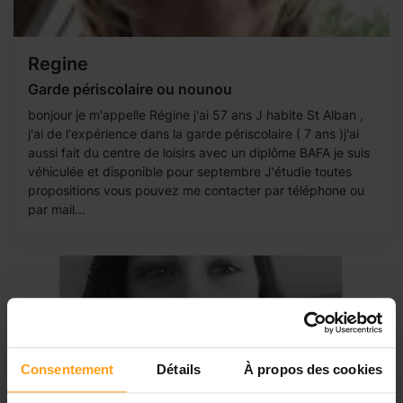
Regine
Garde périscolaire ou nounou
bonjour je m'appelle Régine j'ai 57 ans J habite St Alban ,
j'ai de l'expérience dans la garde périscolaire ( 7 ans )j'ai
aussi fait du centre de loisirs avec un diplôme BAFA je suis
véhiculée et disponible pour septembre J'étudie toutes
propositions vous pouvez me contacter par téléphone ou
par mail...
Consentement
Détails
À propos des cookies