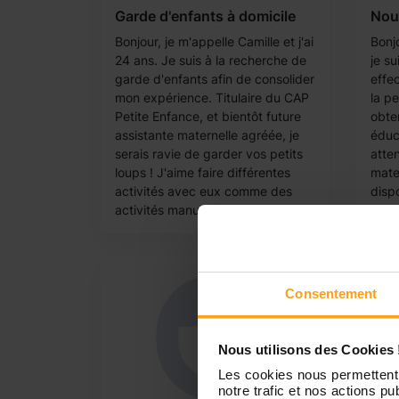
Garde d'enfants à domicile
Nou
Bonjour, je m'appelle Camille et j'ai
Bonj
24 ans. Je suis à la recherche de
je su
garde d'enfants afin de consolider
effe
mon expérience. Titulaire du CAP
la pe
Petite Enfance, et bientôt future
obte
assistante maternelle agréée, je
éduc
serais ravie de garder vos petits
atte
loups ! J'aime faire différentes
mater
activités avec eux comme des
disp
activités manuelles...
temps
Consentement
Nous utilisons des Cookies 
Les cookies nous permettent 
notre trafic et nos actions pub