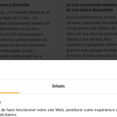
nou à domicile
je suis assistante matern
et une place disponible
our, Je m'appelle Morgane, et
je suis une femme de 33 ans,
is âgée de 21 ans. J'ai
sérieuse, ponctuelle; Pendant
ctué une formation Métiers de
ans je garder des enfants de
tite enfance et j’ai ainsi
mois a 6 ans chez les particul
nu le CAP Accompagnant
Depuis 2 ans j'ai reçu mon
atif de la petite enfance. En
agrément d'assistante matern
ndant de devenir assistante
et je me suis occuper d'enfan
nelle agrée, je suis
6 mois à 21 mois chez moi. je
onible à temps plein ou à
suis...
 partiel...
Détails
!
de faire fonctionner notre site Web, améliorer votre expérience 
licitaires.