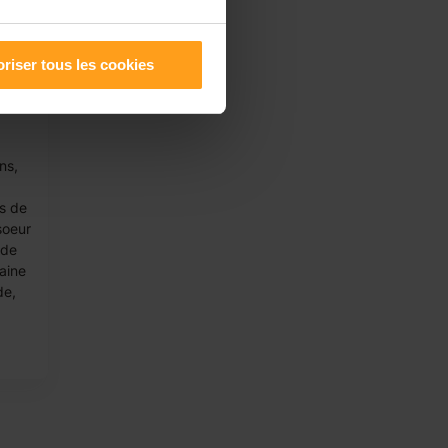
riser tous les cookies
ns,
s de
soeur
 de
raine
de,