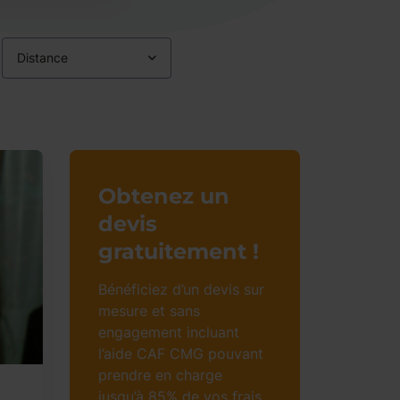
Distance
Obtenez un
devis
gratuitement !
Bénéficiez d’un devis sur
mesure et sans
engagement incluant
l’aide CAF CMG pouvant
prendre en charge
jusqu’à 85% de vos frais