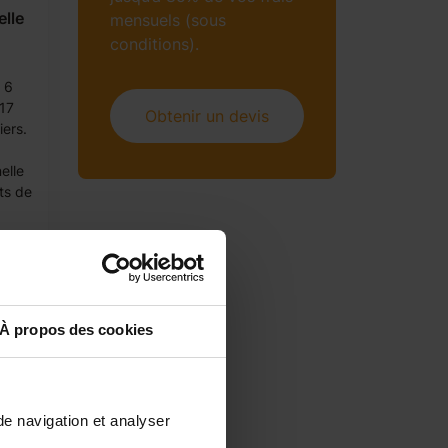
elle
mensuels (sous
conditions).
 6
 17
Obtenir un devis
iers.
elle
ts de
À propos des cookies
de navigation et analyser