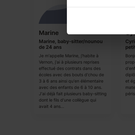
Marine
Cyr
Marine, baby-sitter/nounou
Cyri
de 24 ans
peti
Je m'appelle Marine, j'habite à
Bonjo
Vernon, j'ai à plusieurs reprises
prop
effectué des contrats dans des
d'enf
écoles avec des bouts d'chou de
dipl
3 à 6 ans ainsi qu'en élémentaire
et ég
avec des enfants de 6 à 10 ans.
mate
J'ai déjà fait plusieurs baby-sitting
péris
dont le fils d'une collègue qui
avait 4 ans...