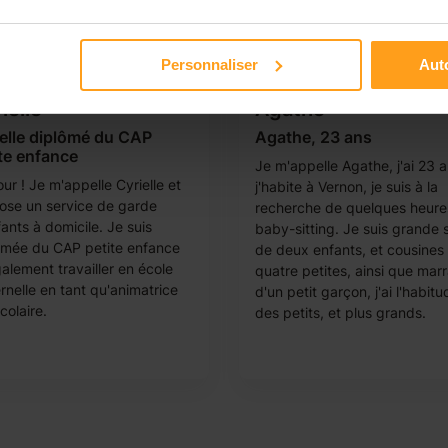
Personnaliser
Auto
ielle
Agathe
elle diplômé du CAP
Agathe, 23 ans
te enfance
Je m'appelle Agathe, j'ai 23 a
ur ! Je m'appelle Cyrielle et
j'habite à Vernon, je suis à la
ose un service de garde
recherche de quelques heure
ants à domicile. Je suis
baby-sitting. Je suis grande 
ômée du CAP petite enfance
de deux enfants, et cousines
alement travailler en école
quatre petites, ainsi que mar
rnelle en tant qu'animatrice
d'un petit garçon, j'ai l'habitu
colaire.
des petits, et plus grands.