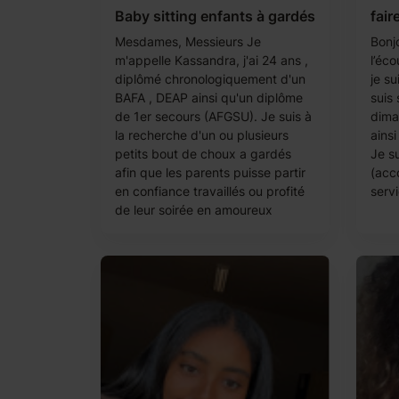
Baby sitting enfants à gardés
fair
Mesdames, Messieurs Je
Bonjo
m'appelle Kassandra, j'ai 24 ans ,
l’éco
diplômé chronologiquement d'un
je su
BAFA , DEAP ainsi qu'un diplôme
suis 
de 1er secours (AFGSU). Je suis à
dima
la recherche d'un ou plusieurs
ains
petits bout de choux a gardés
Je s
afin que les parents puisse partir
(acc
en confiance travaillés ou profité
servi
de leur soirée en amoureux