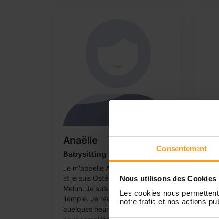
Anaëlle
Di
Consentement
Babysitting - Anaëlle Cremer
Prop
pou
Je m'appelle Anaëlle , j'ai 24 ans
Bonj
et je suis Ostéopathe proche de
Nous utilisons des Cookies 
ayan
Melun. Je suis de Savigny le
Les cookies nous permettent 
être
Temple. Je recherche a faire
notre trafic et nos actions pub
joyeu
quelques heures de baby-sitting
vos 