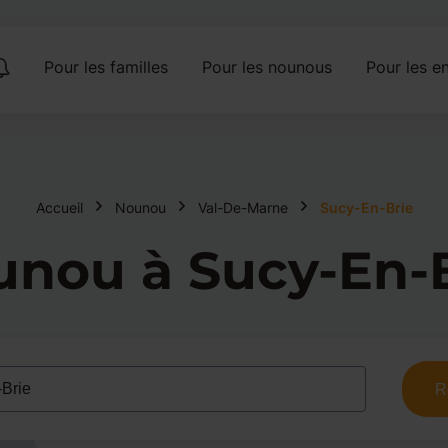
Pour les familles
Pour les nounous
Pour les en
Accueil
Nounou
Val-De-Marne
Sucy-En-Brie
nou à Sucy-En-
R