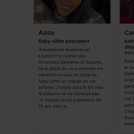
Aziza
Ca
Baby-sitter polyvalent
baby
disp
Actuellement étudiante en
occ
Licence Pro Gestion des
Bonj
Structures Sanitaires et Sociales,
je s
j'ai le plaisir de vous adresser ma
âgée
candidature pour un poste de
prop
baby-sitter en charge de vos
gard
enfants. J’habite dans le 94 mais
occas
la distance ne me dérange pas.
vos 
Je dispose d'une expérience de
pend
10 ans dans le...
d'exp
douce
enfan