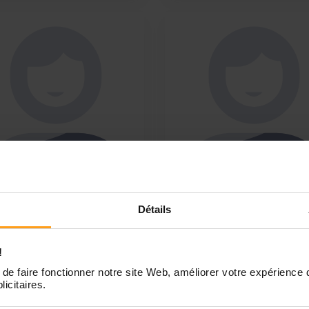
awara
Marriya
Détails
osition de mes service
Garde D’enfants
r vos enfant
Bonjour, je m’appelle Marriya 
our je m’appelle Hatoumata
Forte de plus de 8 ans
!
t moi même un enfant je serai
d’expérience dans la garde
de faire fonctionner notre site Web, améliorer votre expérience 
 une bonne nounou super
d’enfants, j’ai accompagné d
licitaires.
se avec plein d’activité pour
enfants de tous âges, en veill
enfant . J’ai déjà eu beaucoup