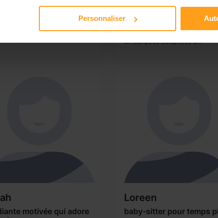
leur sécurité, leur bien-être et
fant de bas âge jusqu’à
épanouissement. Patiente,
Personnaliser
Auto
lescence à gardez . J’ai
organisée et créative, j’aime
iller en crèche un bon
proposer des activités éduca
nt . Je...
et ludiques adaptées à...
rah
Loreen
iante motivée qui adore
baby-sitter pour temps p