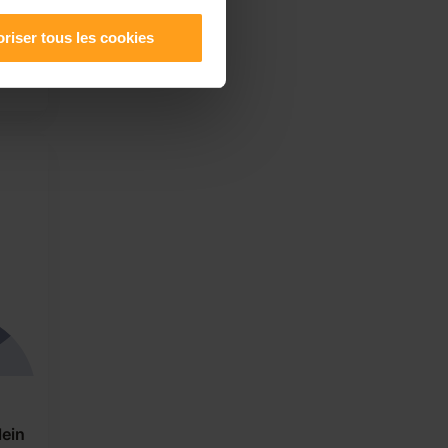
 leur
riser tous les cookies
tives
lein