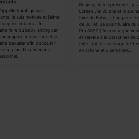
enfants
Bonjour, Je me présente : je s
appelle Sarah, je suis
Loreen J'ai 20 ans et je souha
ante, je suis motivée et j’aime
faire du Baby-sitting pour le 
coup les enfants . Je
de Juillet. Je suis titulaire du
ite faire du baby-sitting car
Pro ASSP ( Accompagnement
beaucoup de temps libre et je
et service à la personne) de 
ite travailler afin d’acquérir
faite : j'ai fais un stage de 1 
coup plus d’expériences
en crèche et 3 semaines...
essionnel.