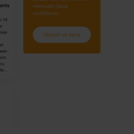
fants
mensuels (sous
conditions).
ai 19
Je
nnée
Obtenir un devis
et
week-
Lors
 pu
e...