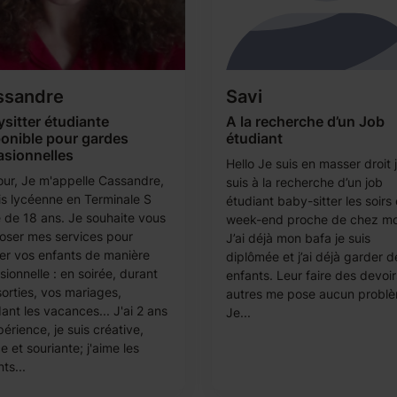
ssandre
Savi
sitter étudiante
A la recherche d’un Job
onible pour gardes
étudiant
asionnelles
Hello Je suis en masser droit 
our, Je m'appelle Cassandre,
suis à la recherche d’un job
uis lycéenne en Terminale S
étudiant baby-sitter les soirs 
 de 18 ans. Je souhaite vous
week-end proche de chez mo
oser mes services pour
J’ai déjà mon bafa je suis
er vos enfants de manière
diplômée et j’ai déjà garder d
ionnelle : en soirée, durant
enfants. Leur faire des devoi
sorties, vos mariages,
autres me pose aucun probl
ant les vacances... J'ai 2 ans
Je...
érience, je suis créative,
 et souriante; j'aime les
ts...