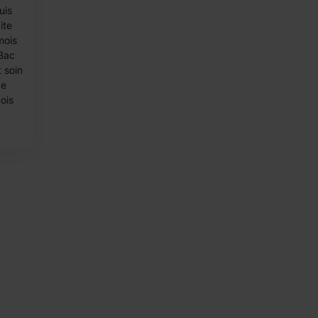
uis
ite
mois
 Bac
 soin
ce
mois