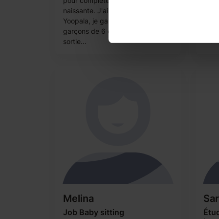
pour compléter mon activité
d’en
naissante. J'ai déjà travailler avec
l’ado
Yoopala, je gardais 2 petits
trava
garçons de 6 et 4 ans de la
mome
sortie...
Melina
Sa
Job Baby sitting
Étud