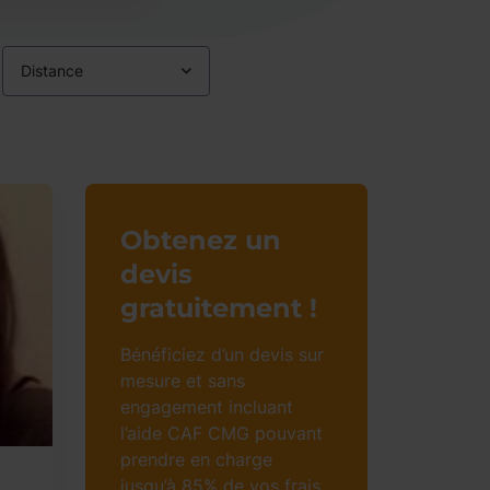
Distance
Obtenez un
devis
gratuitement !
Bénéficiez d’un devis sur
mesure et sans
engagement incluant
l’aide CAF CMG pouvant
prendre en charge
jusqu’à 85% de vos frais