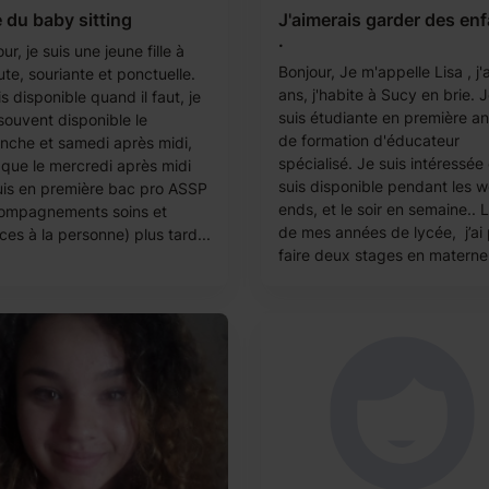
e du baby sitting
J'aimerais garder des en
.
ur, je suis une jeune fille à
Bonjour, Je m'appelle Lisa , j'
ute, souriante et ponctuelle.
ans, j'habite à Sucy en brie. 
is disponible quand il faut, je
suis étudiante en première a
souvent disponible le
de formation d'éducateur
nche et samedi après midi,
spécialisé. Je suis intéressée 
i que le mercredi après midi
suis disponible pendant les 
uis en première bac pro ASSP
ends, et le soir en semaine.. 
ompagnements soins et
de mes années de lycée, j’ai
ces à la personne) plus tard...
faire deux stages en maternell