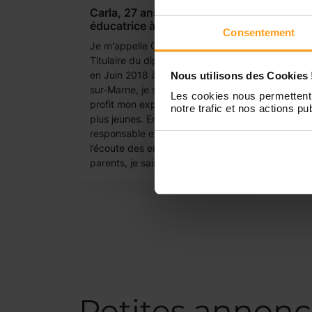
Carla, 27 ans, monitrice
éducatrice à votre service
Consentement
Je m'appelle Carla, j'ai 27 ans.
Titulaire du diplôme d’Etat obtenu
en Juin 2018 à l’IRTS de Neuilly-
Nous utilisons des Cookies 
sur-Marne, je souhaite mettre à
Les cookies nous permettent 
profit mon expérience auprès des
notre trafic et nos actions pub
plus jeunes. Enthousiaste,
responsable et sociable, Je suis à
l’écoute des enfants et des
parents, je sais les tenir informés...
Petites annonc