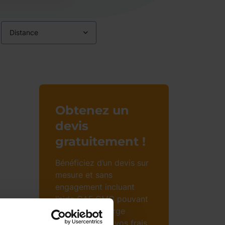
Distance
Obtenez un
devis
gratuitement !
Bénéficiez d’un devis sur
mesure et sans
engagement incluant
l’aide CAF CMG pouvant
prendre en charge
jusqu’à 85% de vos frais