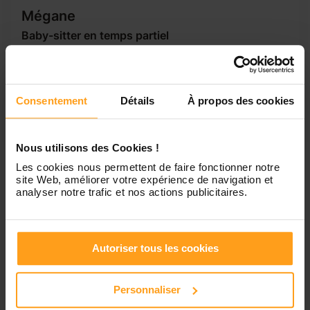
Mégane
Baby-sitter en temps partiel
Je m'appelle Mégane, , je souhaiterai trouver un travail à
temps partiel ou en temps plein de garde d'enfants. Ceci
afin de mettre en pratique mes connaissances acquises
lors de mes nombreux stages en crèches et écoles
Consentement
Détails
À propos des cookies
maternelles. Disposant déjà d'une expérience en matière
de baby sitting, je serais capable de...
Nous utilisons des Cookies !
Les cookies nous permettent de faire fonctionner notre
site Web, améliorer votre expérience de navigation et
1
analyser notre trafic et nos actions publicitaires.
Petites annonces de
Autoriser tous les cookies
nounous à Venerque
Personnaliser