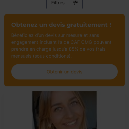
Filtres
Obtenez un devis gratuitement !
Bénéficiez d’un devis sur mesure et sans
engagement incluant l’aide CAF CMG pouvant
prendre en charge jusqu’à 85% de vos frais
mensuels (sous conditions).
Obtenir un devis