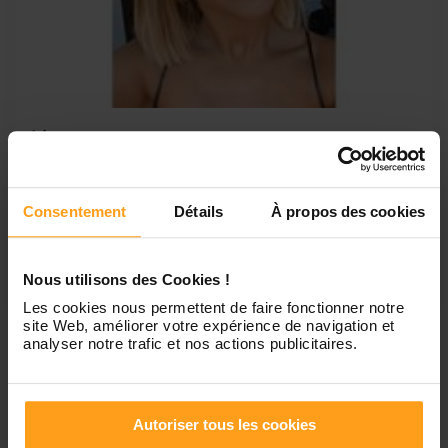
Lisa
Proposition de garde d’enfant
Bonjour, Actuellement en formation d’éducatrice
Consentement
Détails
À propos des cookies
spécialisée je suis à la recherche d’un petit job 2 h le soir
après la formation la semaine et les weekends, toute la
journée, ou tard le soir, flexible suivant les demandes. Je
n’ai jamais fait du babysitting mais j’ai effectuée...
Nous utilisons des Cookies !
Les cookies nous permettent de faire fonctionner notre
site Web, améliorer votre expérience de navigation et
analyser notre trafic et nos actions publicitaires.
1
Autoriser tous les cookies