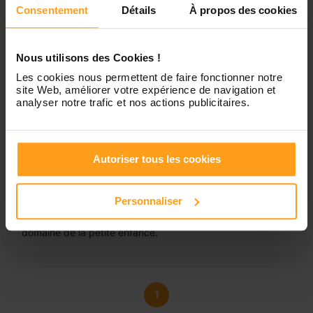
Consentement
Détails
À propos des cookies
Nous utilisons des Cookies !
Les cookies nous permettent de faire fonctionner notre
site Web, améliorer votre expérience de navigation et
analyser notre trafic et nos actions publicitaires.
Soukaina
Baby-sitter disponible à tous moments
Autoriser tous les cookies
Bonjour, Je me suis inscrite à ce site afin de pouvoir
trouver du travail dans le domaine du baby-sitting qui
Personnaliser
reste en lien avec ma formation et me permettrai si
d’acquerir Encore toujours plus d’expérience dans le
domaine de la petite enfance.
1