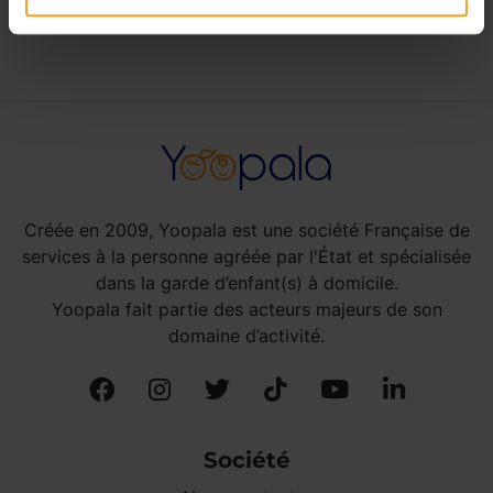
Créée en 2009, Yoopala est une société Française de
services à la personne agréée par l'État et spécialisée
dans la garde d’enfant(s) à domicile.
Yoopala fait partie des acteurs majeurs de son
domaine d’activité.
Société