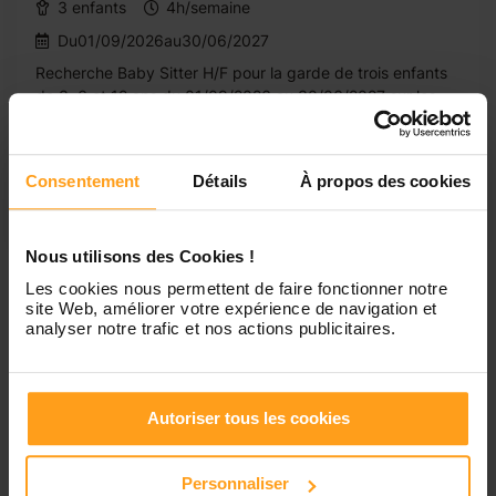
3 enfants
4h/semaine
Du01/09/2026au30/06/2027
Recherche Baby Sitter H/F pour la garde de trois enfants
de 3, 6 et 12 ans du 01/09/2026 au 30/06/2027 sur les
jours et horaires suivants : Lundi, Mardi, Mercredi, Jeudi,
Vendredi de 06h45 à 08h30, toutes les semaines.
Consentement
Détails
À propos des cookies
Nous utilisons des Cookies !
Les cookies nous permettent de faire fonctionner notre
1
site Web, améliorer votre expérience de navigation et
analyser notre trafic et nos actions publicitaires.
Emplois et jobs de gardes
Autoriser tous les cookies
d'enfants à Épinay-Sous-
Sénart
Personnaliser