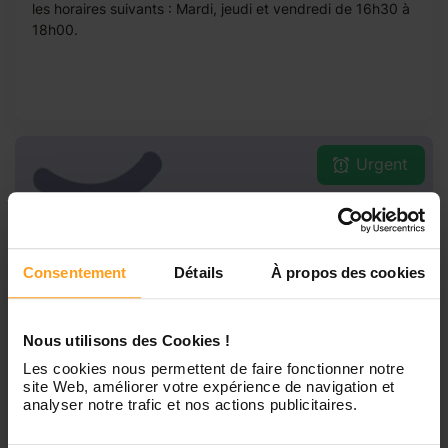
les horaires suivants : Mardi, jeudi et vendredi de 16h30 à
18h00.
Urgent
Garde d'enfants à Asnières-sur-Seine (H/F)
Asnières-sur-Seine
Consentement
Détails
À propos des cookies
2 enfants
4h/semaine
Nous utilisons des Cookies !
Du01/09/2026au02/07/2027
Les cookies nous permettent de faire fonctionner notre
Recherche Baby Sitter H/F pour la garde de deux enfants
site Web, améliorer votre expérience de navigation et
âgés de 1 an et de 3 ans du 01/09/2026 au 02/07/2027
analyser notre trafic et nos actions publicitaires.
sur les horaires suivants : Lundi, Mardi, Jeudi de 16h30 à
19h00.