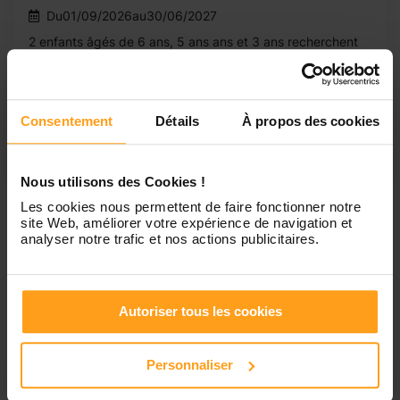
Du01/09/2026au30/06/2027
2 enfants âgés de 6 ans, 5 ans ans et 3 ans recherchent
leur nounou pour les garder lundi, mardi, jeudi, vendredi
de 17h30 à 18h30 à compter du 01/09/2026. Vous êtes
disponible, dynamique, à l'écoute, mature et ponctuel(le),
n'hésitez pas à postuler !
Consentement
Détails
À propos des cookies
Nous utilisons des Cookies !
Les cookies nous permettent de faire fonctionner notre
site Web, améliorer votre expérience de navigation et
1
analyser notre trafic et nos actions publicitaires.
Emplois et jobs de gardes
Autoriser tous les cookies
d'enfants à Campremy
Personnaliser