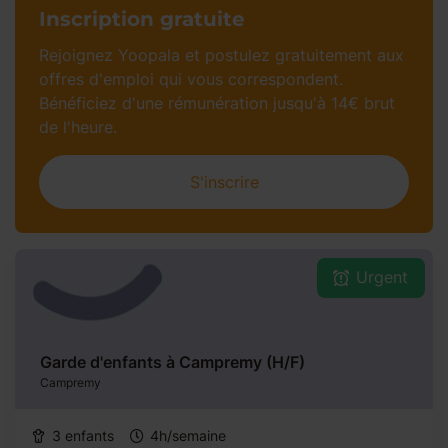
Inscription gratuite​
Rejoignez Yoopala et postulez gratuitement aux
offres d'emploi qui vous correspondent.
Bénéficiez d'une rémunération jusqu'à 14€ brut
de l'heure.​
S'inscrire
Urgent
Garde d'enfants à Campremy (H/F)
Campremy
3 enfants
4h/semaine