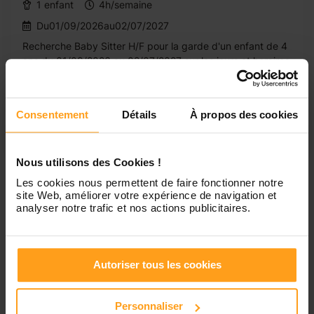
1 enfant
4h/semaine
Du01/09/2026au02/07/2027
Recherche Baby Sitter H/F pour la garde d'un enfant de 4
ans du 01/09/2026 au 02/07/2027 sur les jours et horaires
suivants : Lundi, Mardi, Jeudi, Vendredi de 07h30 à
08h30, toutes les semaines.
Consentement
Détails
À propos des cookies
Nous utilisons des Cookies !
Les cookies nous permettent de faire fonctionner notre
1
site Web, améliorer votre expérience de navigation et
analyser notre trafic et nos actions publicitaires.
Emplois et jobs de gardes
Autoriser tous les cookies
d'enfants à Noisy-Le-
Grand
Personnaliser