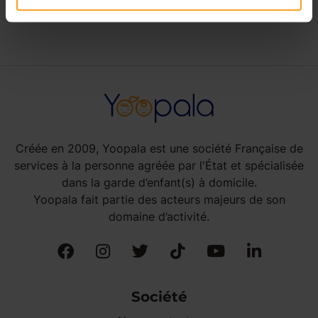
Créée en 2009, Yoopala est une société Française de
services à la personne agréée par l'État et spécialisée
dans la garde d’enfant(s) à domicile.
Yoopala fait partie des acteurs majeurs de son
domaine d’activité.
Société