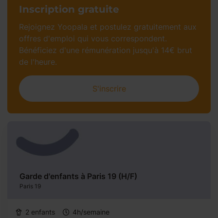
Inscription gratuite​
Rejoignez Yoopala et postulez gratuitement aux
offres d'emploi qui vous correspondent.
Bénéficiez d'une rémunération jusqu'à 14€ brut
de l'heure.​
S'inscrire
Garde d'enfants à Paris 19 (H/F)
Paris 19
2 enfants
4h/semaine