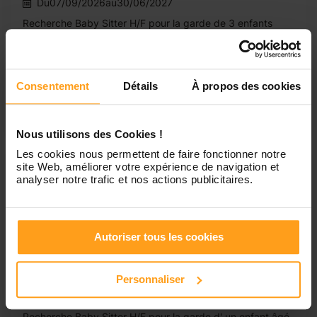
Du07/09/2026au30/06/2027
Recherche Baby Sitter H/F pour la garde de 3 enfants
âgés de 1 an, 4 ans et de 6 ans du 07/09/2026 au
30/06/2027sur les horaires suivants : Lundi, mardi,
mercredi, jeudi de 16h30 à 19h00.
Consentement
Détails
À propos des cookies
Nous utilisons des Cookies !
Les cookies nous permettent de faire fonctionner notre
Urgent
site Web, améliorer votre expérience de navigation et
analyser notre trafic et nos actions publicitaires.
Garde d'enfants à Paris 19 (H/F)
Autoriser tous les cookies
Paris 19
1 enfant
4h/semaine
Personnaliser
Du01/09/2026au30/06/2027
Recherche Baby Sitter H/F pour la garde d' un enfant âgé