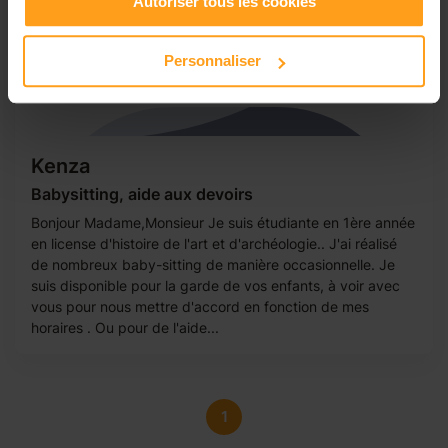
Autoriser tous les cookies
Personnaliser
Kenza
Babysitting, aide aux devoirs
Bonjour Madame,Monsieur Je suis étudiante en 1ère année
en license d'histoire de l'art et d'archéologie.. J'ai réalisé
de nombreux baby-sitting de manière occasionnelle. Je
suis disponible pour la garde de vos enfants, à voir avec
vous pour nous mettre d'accord en fonction de mes
horaires . Ou pour de l'aide...
1