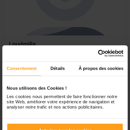
Loudmilla
babysitting ou aide au devoirs
je suis étudiante scolarisée avec le cned et dotée du Bafa.
Je souhaite avoir un job de baby-sitter ou pour de l’aide au
Consentement
Détails
À propos des cookies
devoir de temps en temps sur Dijon afin de financer mon
futur permis et mes déplacements à a l’étranger. J’ai
effectue pendant un an...
Nous utilisons des Cookies !
Les cookies nous permettent de faire fonctionner notre
site Web, améliorer votre expérience de navigation et
analyser notre trafic et nos actions publicitaires.