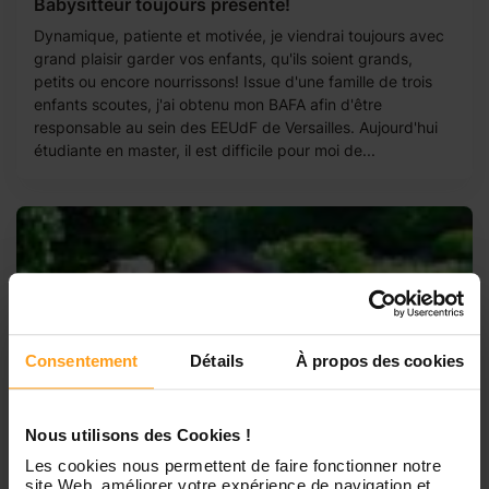
Babysitteur toujours présente!
Dynamique, patiente et motivée, je viendrai toujours avec
grand plaisir garder vos enfants, qu'ils soient grands,
petits ou encore nourrissons! Issue d'une famille de trois
enfants scoutes, j'ai obtenu mon BAFA afin d'être
responsable au sein des EEUdF de Versailles. Aujourd'hui
étudiante en master, il est difficile pour moi de...
Consentement
Détails
À propos des cookies
Nous utilisons des Cookies !
Les cookies nous permettent de faire fonctionner notre
site Web, améliorer votre expérience de navigation et