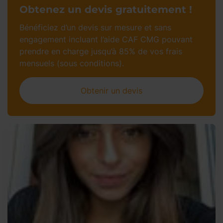
Obtenez un devis gratuitement !
Bénéficiez d’un devis sur mesure et sans
engagement incluant l’aide CAF CMG pouvant
prendre en charge jusqu’à 85% de vos frais
mensuels (sous conditions).
Obtenir un devis