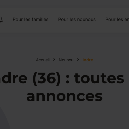
Pour les familles
Pour les nounous
Pour les en
Accueil
Nounou
Indre
re (36) : toutes 
annonces