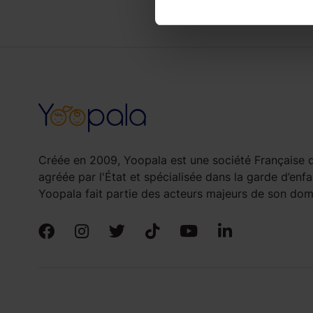
Créée en 2009, Yoopala est une société Française d
agréée par l'État et spécialisée dans la garde d’enfa
Yoopala fait partie des acteurs majeurs de son doma