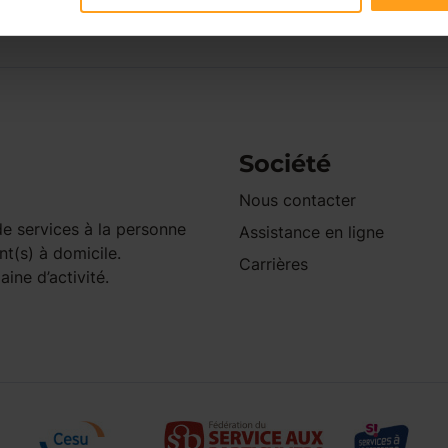
Société
Nous contacter
e services à la personne
Assistance en ligne
nt(s) à domicile.
Carrières
ine d’activité.