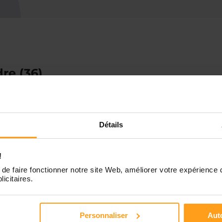
re (36)
âteauroux
Le Blanc
ron
Détails
Le Poinçonnet
ion
Moulins-sur-Cépho
!
ols
Saint-Marcel
de faire fonctionner notre site Web, améliorer votre expérience 
licitaires.
Personnaliser
Auto