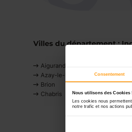
Villes du département : Ind
Aigurande
Ch
Azay-le-Ferron
Consentement
Ci
Brion
Cl
Nous utilisons des Cookies 
Chabris
Dé
Les cookies nous permettent 
notre trafic et nos actions pub