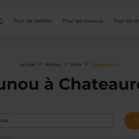
Pour les familles
Pour les nounous
Pour les en
Accueil
Nounou
Indre
Chateauroux
unou à Chateaur
R