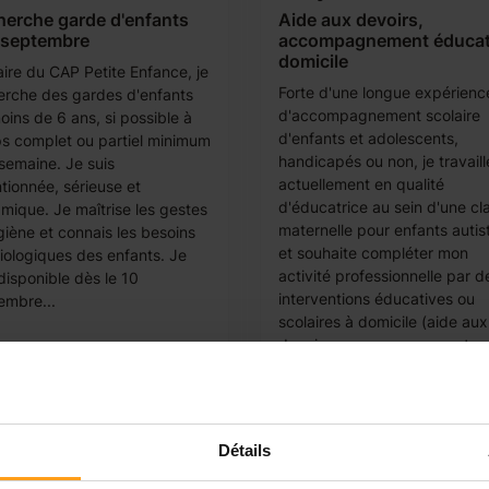
herche garde d'enfants
Aide aux devoirs,
 septembre
accompagnement éducati
domicile
aire du CAP Petite Enfance, je
Forte d'une longue expérienc
erche des gardes d'enfants
d'accompagnement scolaire
oins de 6 ans, si possible à
d'enfants et adolescents,
s complet ou partiel minimum
handicapés ou non, je travaill
semaine. Je suis
actuellement en qualité
tionnée, sérieuse et
d'éducatrice au sein d'une cl
mique. Je maîtrise les gestes
maternelle pour enfants autis
giène et connais les besoins
et souhaite compléter mon
iologiques des enfants. Je
activité professionnelle par d
disponible dès le 10
interventions éducatives ou
embre...
scolaires à domicile (aide aux
devoirs, accompagnement
éducatif, soutien parental...).
suis disponible...
Détails