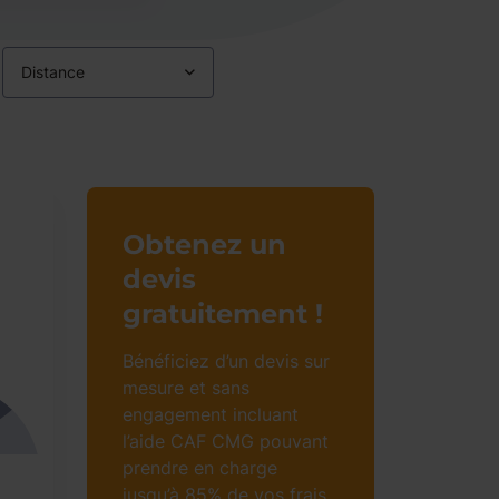
Distance
Obtenez un
devis
gratuitement !
Bénéficiez d’un devis sur
mesure et sans
engagement incluant
l’aide CAF CMG pouvant
prendre en charge
jusqu’à 85% de vos frais