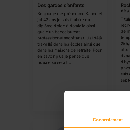
Des gardes d’enfants
Rec
dès
Bonjour je me prénomme Karine et
Titul
j’ai 42 ans je suis titulaire du
rech
diplôme d’aide à domicile ainsi
de m
que d’un baccalauréat
temp
professionnel secrétariat. J’ai déjà
25h/
travaillé dans les écoles ainsi que
atten
dans les maisons de retraite. Pour
dyna
en savoir plus je pense que
d'hy
l'idéale se serait...
phys
suis 
sept
Consentement