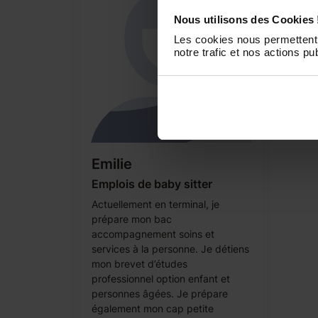
Nous utilisons des Cookies 
Les cookies nous permettent 
notre trafic et nos actions pub
Emilie
Emplois de baby sitter
Actuellement en terminal, je
prépare mon bac
accompagnement soins et
services à la personne. Je détiens
mon brevet d’études
professionnel option enfant et
personnes âgées. Je prépare
également mon cap petite