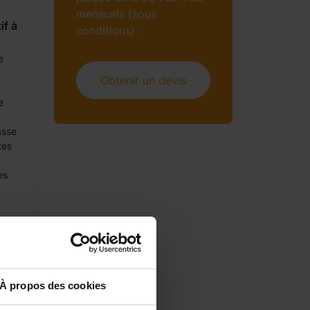
mensuels (sous
f à
conditions).
e
Obtenir un devis
e
asse
tes
es
 Je
À propos des cookies