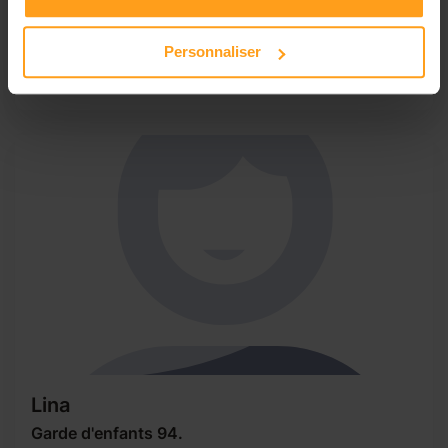
mission dans une association. Je suis a la recherche d'un
poste de garde d'enfant le soir en semaine à partir de 18h.
Personnaliser
Concernant mon expérience aupres de l'agence Yoopala
j'ai gardé deux petites filles de 6 et 3 ans...
Lina
Garde d'enfants 94.