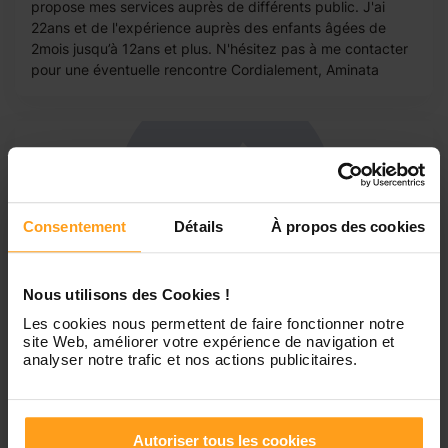
propose mes services auprès de différents public. J'ai
22ans et de l'expérience auprès des enfants âgées de
2mois jusqu’à 12ans et plus. N'hésitez pas à me contacter
pour une éventuelle rencontre Cordialement, Aminata
Consentement
Détails
À propos des cookies
Nous utilisons des Cookies !
Les cookies nous permettent de faire fonctionner notre
site Web, améliorer votre expérience de navigation et
analyser notre trafic et nos actions publicitaires.
Elodie
Garde d'enfant en soirée en semaine
Autoriser tous les cookies
Bonjour, J'ai 33 ans, je travaille en tant que chargée de