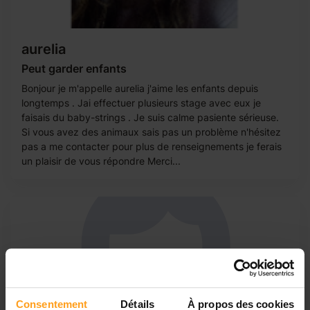
aurelia
Peut garder enfants
Bonjour je m'appelle aurelia j'aime les enfants depuis
longtemps . Jai effectuer plusieurs stage avec eux je
faisais du baby-strings . Je suis calme pasiente sérieuse.
Si vous avez des animaux sais pas un problème n'hésitez
pas a me contacter pour plus de renseignements je ferais
un plaisir de vous répondre Merci...
Consentement
Détails
À propos des cookies