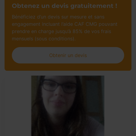
Obtenez un devis gratuitement !
Bénéficiez d’un devis sur mesure et sans
engagement incluant l’aide CAF CMG pouvant
prendre en charge jusqu’à 85% de vos frais
mensuels (sous conditions).
Obtenir un devis